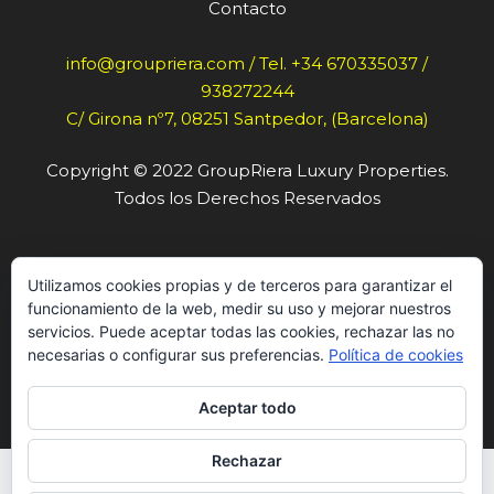
Contacto
info@groupriera.com / Tel. +34 670335037 /
938272244
C/ Girona nº7, 08251 Santpedor, (Barcelona)
Copyright © 2022 GroupRiera Luxury Properties.
Todos los Derechos Reservados
Política de cookies
Utilizamos cookies propias y de terceros para garantizar el
funcionamiento de la web, medir su uso y mejorar nuestros
servicios. Puede aceptar todas las cookies, rechazar las no
Política de privacidad
necesarias o configurar sus preferencias.
Política de cookies
Aviso legal
Aceptar todo
Rechazar