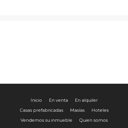
Inicio
En venta
En alquiler
Casas prefabricadas
Masías
Hoteles
Vendemos su inmueble
Quien somos