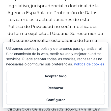
legislativo, jurisprudencial o doctrinal de la
Agencia Española de Protección de Datos.
Los cambios o actualizaciones de esta
Política de Privacidad no serán notificados
de forma explícita al Usuario. Se recomienda
al Usuario consultar esta página de forma
periódica para estar al tanto de los últimos
Utilizamos cookies propias y de terceros para garantizar el
funcionamiento de la web, medir su uso y mejorar nuestros
cambios o actualizaciones.
servicios. Puede aceptar todas las cookies, rechazar las no
necesarias o configurar sus preferencias.
Política de cookies
Esta Política de Privacidad fue actualizada
para adaptarse al Reglamento (UE) 2016/679
Aceptar todo
del Parlamento Europeo y del Consejo, de
Rechazar
27 de abril de 2016, relativo a la protección
de las personas físicas en lo que respecta al
Configurar
tratamiento de datos personales y a la libre
circulación de estos datos (RGPD) y a la Ley