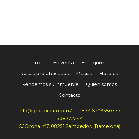
Inicio
En venta
En alquiler
Casas prefabricadas
Masías
Hoteles
Vendemos su inmueble
Quien somos
Contacto
info@groupriera.com / Tel. +34 670335037 /
938272244
C/ Girona nº7, 08251 Santpedor, (Barcelona)