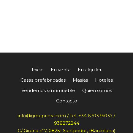
Inicio
En venta
En alquiler
Casas prefabricadas
Masías
Hoteles
Vendemos su inmueble
Quien somos
Contacto
info@groupriera.com / Tel. +34 670335037 /
938272244
C/ Girona nº7, 08251 Santpedor, (Barcelona)