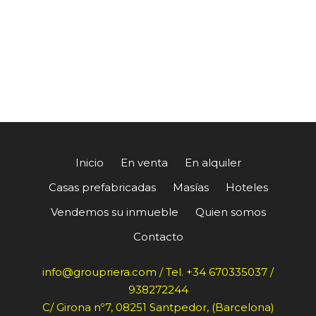
Inicio
En venta
En alquiler
Casas prefabricadas
Masías
Hoteles
Vendemos su inmueble
Quien somos
Contacto
info@groupriera.com / Tel. +34 670335037 /
938272244
C/ Girona nº7, 08251 Santpedor, (Barcelona)